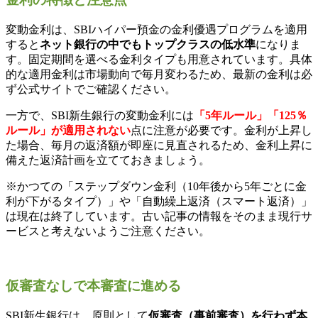
変動金利は、SBIハイパー預金の金利優遇プログラムを適用
すると
ネット銀行の中でもトップクラスの低水準
になりま
す。固定期間を選べる金利タイプも用意されています。具体
的な適用金利は市場動向で毎月変わるため、最新の金利は必
ず公式サイトでご確認ください。
一方で、SBI新生銀行の変動金利には
「5年ルール」「125％
ルール」が適用されない
点に注意が必要です。金利が上昇し
た場合、毎月の返済額が即座に見直されるため、金利上昇に
備えた返済計画を立てておきましょう。
※かつての「ステップダウン金利（10年後から5年ごとに金
利が下がるタイプ）」や「自動繰上返済（スマート返済）」
は現在は終了しています。古い記事の情報をそのまま現行サ
ービスと考えないようご注意ください。
仮審査なしで本審査に進める
SBI新生銀行は、原則として
仮審査（事前審査）を行わず本