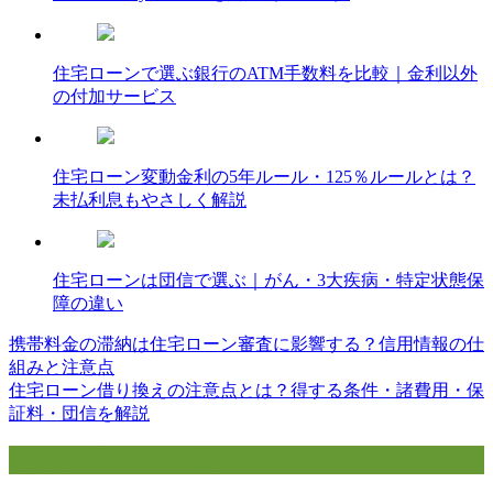
住宅ローンで選ぶ銀行のATM手数料を比較｜金利以外
の付加サービス
住宅ローン変動金利の5年ルール・125％ルールとは？
未払利息もやさしく解説
住宅ローンは団信で選ぶ｜がん・3大疾病・特定状態保
障の違い
携帯料金の滞納は住宅ローン審査に影響する？信用情報の仕
投
組みと注意点
稿
住宅ローン借り換えの注意点とは？得する条件・諸費用・保
証料・団信を解説
ナ
ビ
今月の住宅ローン特集！
ゲ