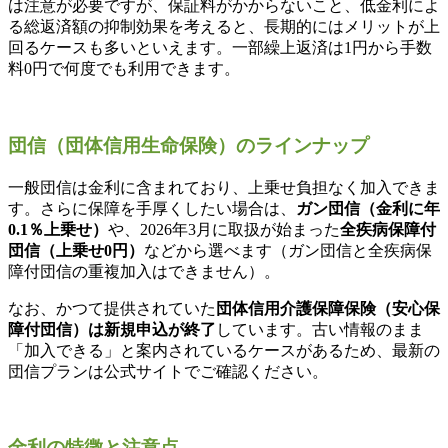
は注意が必要ですが、保証料がかからないこと、低金利によ
る総返済額の抑制効果を考えると、長期的にはメリットが上
回るケースも多いといえます。一部繰上返済は1円から手数
料0円で何度でも利用できます。
団信（団体信用生命保険）のラインナップ
一般団信は金利に含まれており、上乗せ負担なく加入できま
す。さらに保障を手厚くしたい場合は、
ガン団信（金利に年
0.1％上乗せ）
や、2026年3月に取扱が始まった
全疾病保障付
団信（上乗せ0円）
などから選べます（ガン団信と全疾病保
障付団信の重複加入はできません）。
なお、かつて提供されていた
団体信用介護保障保険（安心保
障付団信）は新規申込が終了
しています。古い情報のまま
「加入できる」と案内されているケースがあるため、最新の
団信プランは公式サイトでご確認ください。
金利の特徴と注意点