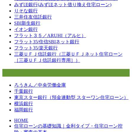
みずほ銀行(みずほネット借り換え住宅ローン)
りそな銀行
三井住友信託銀行
SBI新生銀行
イオン銀行
フラット３５／ARUHI（アルヒ）
フラット35/住信SBIネット銀行
フラット35/楽天銀行
三菱ＵＦＪ信託銀行（三菱ＵＦＪネット住宅ローン
［三菱ＵＦＪ信託銀行専用］）
地方銀行の住宅ローン
ろうきん／中央労働金庫
千葉銀行
東京スター銀行（預金連動型 スターワン住宅ローン）
横浜銀行
福岡銀行
HOME
住宅ローンの基礎知識｜金利タイプ・住宅ローン控