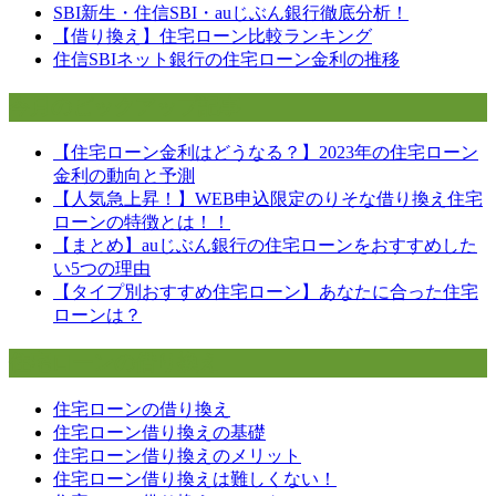
SBI新生・住信SBI・auじぶん銀行徹底分析！
ー
【借り換え】住宅ローン比較ランキング
住信SBIネット銀行の住宅ローン金利の推移
シ
ョ
今月のピックアップ記事
ン
【住宅ローン金利はどうなる？】2023年の住宅ローン
金利の動向と予測
【人気急上昇！】WEB申込限定のりそな借り換え住宅
ローンの特徴とは！！
【まとめ】auじぶん銀行の住宅ローンをおすすめした
い5つの理由
【タイプ別おすすめ住宅ローン】あなたに合った住宅
ローンは？
住宅ローンの借り換え
住宅ローンの借り換え
住宅ローン借り換えの基礎
住宅ローン借り換えのメリット
住宅ローン借り換えは難しくない！