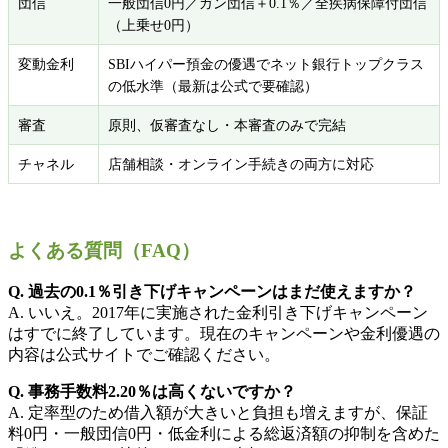
団信
一般団信0円／ガン団信＋0.1％／全疾病保障付団信
（上乗せ0円）
変動金利
SBIハイパー預金の優遇でネット銀行トップクラス
の低水準（最新は公式で要確認）
審査
原則、仮審査なし・本審査のみで完結
チャネル
店舗相談・オンライン手続きの両方に対応
よくある質問（FAQ）
Q. 過去の0.1％引き下げキャンペーンはまだ使えますか？
A. いいえ。2017年に実施された金利引き下げキャンペーン
はすでに終了しています。現在のキャンペーンや金利優遇の
内容は公式サイトでご確認ください。
Q. 事務手数料2.20％は高くないですか？
A. 定率型のため借入額が大きいと負担も増えますが、保証
料0円・一般団信0円・低金利による総返済額の抑制を含めた