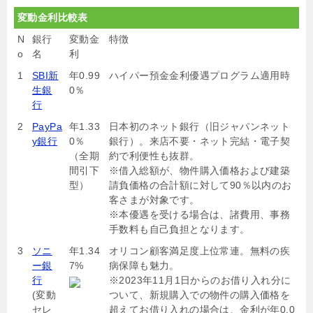
変動金利比較表
N
銀行
変動金
特徴
o
名
利
1
SBI新
年0.99
ハイパー預金金利優遇プログラム適用時
生銀
0％
行
2
PayPa
年1.33
日本初のネット銀行（旧ジャパンネット
y銀行
0％
銀行）。来店不要・ネット完結・電子契
（全期
約で利便性も抜群。
間引下
※借入総額が、物件購入価格および建築
型）
請負価格の合計額に対して90％以内のお
客さまが対象です。
※本優遇を受ける場合は、諸費用、事務
手数料も自己負担となります。
3
ソニ
年1.34
オリコン顧客満足度上位常連。無料の疾
ー銀
7%
病保障も魅力。
行
※2023年11月1日からのお借り入れ分に
(変動
ついて、新規購入での物件の購入価格を
セレ
超えてお借り入れの場合は、金利が年0.0