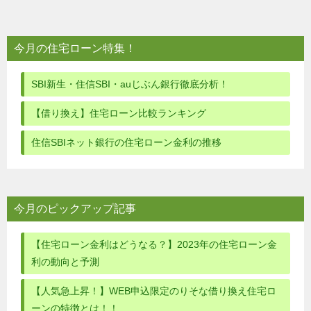
ナ
ビ
今月の住宅ローン特集！
ゲ
ー
SBI新生・住信SBI・auじぶん銀行徹底分析！
シ
【借り換え】住宅ローン比較ランキング
ョ
住信SBIネット銀行の住宅ローン金利の推移
ン
今月のピックアップ記事
【住宅ローン金利はどうなる？】2023年の住宅ローン金
利の動向と予測
【人気急上昇！】WEB申込限定のりそな借り換え住宅ロ
ーンの特徴とは！！