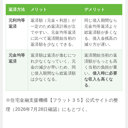
返済方法
メリット
デメリット
元利均等
返済額（元金＋利息）が
同じ借入期間なら
返済
一定のため返済計画が立
元金均等返済より
てやすい。元金均等返済
総返済額が多くな
に比べて返済開始当初の
る。借入金残高の
返済額を少なくできる。
減り方が遅い。
元金均等
返済額は返済が進むにつ
返済開始当初の返
返済
れ少なくなっていく。元
済額がもっとも高
金の減少が早いため、同
く当初の負担が重
じ借入期間なら総返済額
い。
借入時に必要
は少なくなる。
な収入も高くな
る
。
※住宅金融支援機構【フラット３５】公式サイトの整
理（2026年7月28日確認）にもとづく。