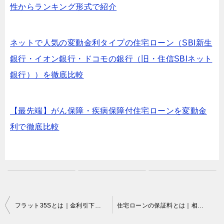
性からランキング形式で紹介
ネットで人気の変動金利タイプの住宅ローン（SBI新生
銀行・イオン銀行・ドコモの銀行（旧・住信SBIネット
銀行））を徹底比較
【最先端】がん保障・疾病保障付住宅ローンを変動金
利で徹底比較
投
フラット35Sとは｜金利引下げ幅・条件・試算例を最新解説
住宅ローンの保証料とは｜相場・0円の銀行・戻し保証料を解説
稿