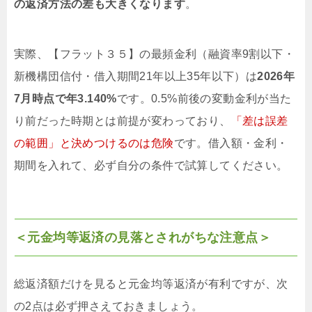
の返済方法の差も大きくなります
。
実際、【フラット３５】の最頻金利（融資率9割以下・
新機構団信付・借入期間21年以上35年以下）は
2026年
7月時点で年3.140%
です。0.5%前後の変動金利が当た
り前だった時期とは前提が変わっており、
「差は誤差
の範囲」と決めつけるのは危険
です。借入額・金利・
期間を入れて、必ず自分の条件で試算してください。
＜元金均等返済の見落とされがちな注意点＞
総返済額だけを見ると元金均等返済が有利ですが、次
の2点は必ず押さえておきましょう。