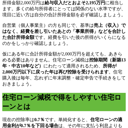
所得金額2,000万円は
給与収入だとおよそ2,195万円
に相当し
ます。多くの給与所得者にとっては関係のない水準ですが、
境目に近い方は自分の合計所得金額を必ず確認しましょう。
自営業（個人事業主）の方も同じで、基準は
売上（収入）で
はなく、経費を差し引いたあとの「事業所得」などを合計し
た合計所得金額
です。経費を引いた後の所得がいくらになる
のかをしっかり確認しましょう。
仮にある年に合計所得金額が2,000万円を超えても、あきら
める必要はありません。住宅ローン減税は
控除期間（新築13
年・中古10年など）
にわたって適用されるため、
所得が
2,000万円以下に戻った年は再び控除を受けられます
。住宅
購入後は毎年、忘れずに年末調整・確定申告で手続きをして
おきましょう。
住宅ローン減税で得をしやすい住宅ロ
ーンとは
現在の控除率は
0.7％
です。単純化すると、
住宅ローンの適
用金利が0.7％を下回る場合
は、その年に支払う利息よりも