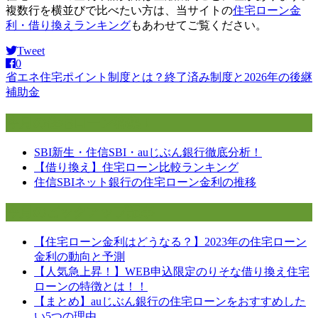
複数行を横並びで比べたい方は、当サイトの
住宅ローン金
利・借り換えランキング
もあわせてご覧ください。
Tweet
0
省エネ住宅ポイント制度とは？終了済み制度と2026年の後継
投
補助金
稿
今月の住宅ローン特集！
ナ
ビ
SBI新生・住信SBI・auじぶん銀行徹底分析！
【借り換え】住宅ローン比較ランキング
ゲ
住信SBIネット銀行の住宅ローン金利の推移
ー
今月のピックアップ記事
シ
ョ
【住宅ローン金利はどうなる？】2023年の住宅ローン
金利の動向と予測
ン
【人気急上昇！】WEB申込限定のりそな借り換え住宅
ローンの特徴とは！！
【まとめ】auじぶん銀行の住宅ローンをおすすめした
い5つの理由