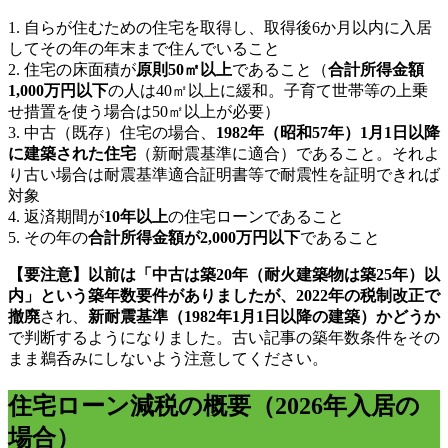
1. 自らが住むための住宅を取得し、取得後6か月以内に入居
してその年の年末まで住んでいること
2. 住宅の床面積が
原則50㎡以上
であること（
合計所得金額
1,000万円以下
の人は40㎡以上に緩和。子育て世帯等の上乗
せ措置を使う場合は50㎡以上が必要）
3. 中古（既存）住宅の場合、
1982年（昭和57年）1月1日以降
に建築された住宅
（新耐震基準に適合）であること。それよ
り古い場合は耐震基準適合証明書等で耐震性を証明できれば
対象
4. 返済期間が
10年以上
の住宅ローンであること
5. その年の
合計所得金額が2,000万円以下
であること
【要注意】以前は「中古は築20年（耐火建築物は築25年）以
内」という築年数要件がありましたが、2022年の税制改正で
撤廃
され、
新耐震基準（1982年1月1日以降の建築）かどうか
で判断するようになりました。古い記事の築年数条件をその
まま鵜呑みにしないよう注意してください。
住宅ローン減税の概要（2026年入居の
場合）