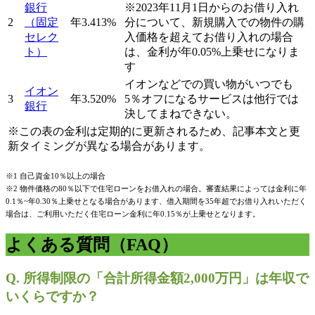
銀行
※2023年11月1日からのお借り入れ
2
（固定
年3.413%
分について、新規購入での物件の購
セレク
入価格を超えてお借り入れの場合
ト）
は、金利が年0.05%上乗せになりま
す
イオンなどでの買い物がいつでも
イオン
3
年3.520%
5％オフになるサービスは他行では
銀行
決してまねできない。
※この表の金利は定期的に更新されるため、記事本文と更
新タイミングが異なる場合があります。
※1 自己資金10％以上の場合
※2 物件価格の80％以下で住宅ローンをお借入れの場合。審査結果によっては金利に年
0.1％~年0.30％上乗せとなる場合があります、借入期間を35年超でお借り入れいただく
場合は、ご利用いただく住宅ローン金利に年0.15％が上乗せとなります。
よくある質問（FAQ）
Q. 所得制限の「合計所得金額2,000万円」は年収で
いくらですか？