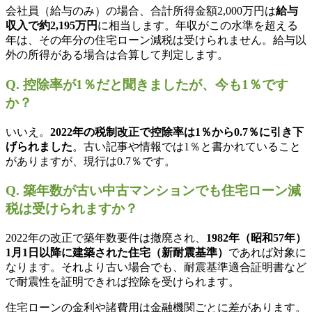
会社員（給与のみ）の場合、合計所得金額2,000万円は
給与
収入で約2,195万円
に相当します。年収がこの水準を超える
年は、その年分の住宅ローン減税は受けられません。給与以
外の所得がある場合は合算して判定します。
Q. 控除率が1％だと聞きましたが、今も1％です
か？
いいえ。
2022年の税制改正で控除率は1％から0.7％に引き下
げられました
。古い記事や情報では1％と書かれていること
がありますが、現行は0.7％です。
Q. 築年数が古い中古マンションでも住宅ローン減
税は受けられますか？
2022年の改正で築年数要件は撤廃され、
1982年（昭和57年）
1月1日以降に建築された住宅（新耐震基準）
であれば対象に
なります。それより古い場合でも、耐震基準適合証明書など
で耐震性を証明できれば控除を受けられます。
住宅ローンの金利や諸費用は金融機関ごとに差があります。