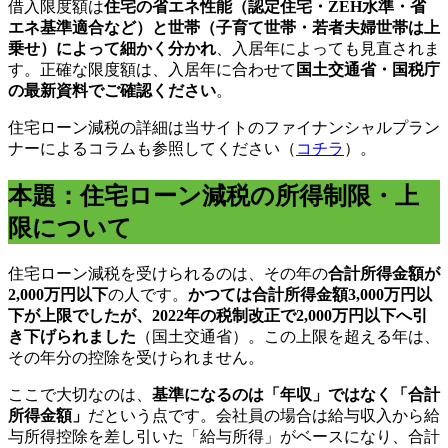
借入限度額は
住宅の省エネ性能（認定住宅・ZEH水準・省
エネ基準適合など）と世帯（子育て世帯・若者夫婦世帯は上
乗せ）によって細かく分かれ
、入居年によっても見直されま
す。正確な限度額は、入居年に合わせて
国土交通省・国税庁
の最新資料でご確認ください
。
住宅ローン減税の詳細は当サイトのファイナンシャルプラン
ナーによるコラムも参照してください（
コチラ
）。
本題：住宅ローン減税の所得制限・上
限について
住宅ローン減税を受けられるのは、その年の
合計所得金額が
2,000万円以下
の人です。
かつては合計所得金額3,000万円以
下が上限でしたが、2022年の税制改正で2,000万円以下へ引
き下げられました
（国土交通省）。この上限を超える年は、
その年分の控除を受けられません。
ここで大切なのは、
基準になるのは「年収」ではなく「合計
所得金額」
だという点です。会社員の場合は給与収入から給
与所得控除を差し引いた「給与所得」がベースになり、合計