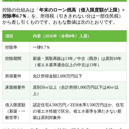
控除の仕組みは「
年末のローン残高（借入限度額が上限）×
控除率0.7％
」を、所得税（引ききれない分は一部住民税）
から差し引くものです。おもな数値は次のとおりです。
項目
内容（2026年〈令和8年〉入居）
控除率
一律0.7％
控除期間
新築・買取再販は13年／中古（既存）は原則10年
（省エネ基準適合以上の中古は13年）
所得要件
合計所得金額2,000万円以下
床面積要件
原則50㎡以上（合計所得1,000万円以下は40㎡以
上）
借入限度額
認定住宅4,500万円／ZEH水準3,500万円ほか、住宅
（新築・一
の省エネ性能で区分。省エネ基準を満たさない新
般世帯）
築は原則対象外