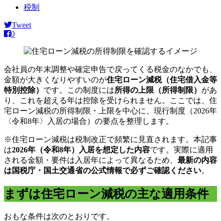
税制
Tweet
0
会社員の年末調整や確定申告で戻ってくる税金のなかでも、
金額が大きくなりやすいのが
住宅ローン減税（住宅借入金等
特別控除）
です。この制度には
所得の上限（所得制限）
があ
り、これを超える年は控除を受けられません。ここでは、住
宅ローン減税の所得制限・上限を中心に、現行制度（2026年
〈令和8年〉入居の場合）の要点を整理します。
※住宅ローン減税は税制改正で頻繁に見直されます。本記事
は
2026年（令和8年）入居を想定した内容
です。実際に適用
される金額・要件は入居年によって異なるため、
最新の内容
は国税庁・国土交通省の公式情報で必ずご確認ください
。
まずは住宅ローン減税の主な適用条件
おもな条件は次のとおりです。