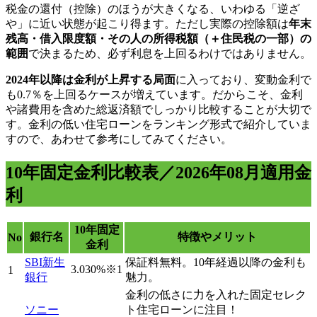
税金の還付（控除）のほうが大きくなる、いわゆる「逆ざ
や」に近い状態が起こり得ます。ただし実際の控除額は
年末
残高・借入限度額・その人の所得税額（＋住民税の一部）の
範囲
で決まるため、必ず利息を上回るわけではありません。
2024年以降は金利が上昇する局面
に入っており、変動金利で
も0.7％を上回るケースが増えています。だからこそ、金利
や諸費用を含めた総返済額でしっかり比較することが大切で
す。金利の低い住宅ローンをランキング形式で紹介していま
すので、あわせて参考にしてみてください。
10年固定金利比較表／
2026年08月適用金
利
10年固定
銀行名
特徴やメリット
No
金利
SBI新生
保証料無料。10年経過以降の金利も
3.030%※1
1
銀行
魅力。
金利の低さに力を入れた固定セレク
ソニー
ト住宅ローンに注目！