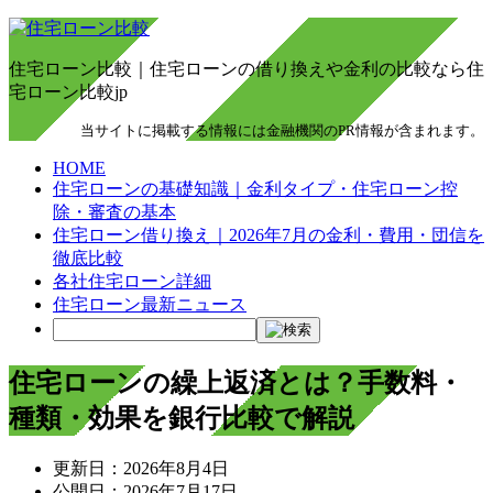
住宅ローン比較｜住宅ローンの借り換えや金利の比較なら住
宅ローン比較jp
当サイトに掲載する情報には金融機関のPR情報が含まれます。
HOME
住宅ローンの基礎知識｜金利タイプ・住宅ローン控
除・審査の基本
住宅ローン借り換え｜2026年7月の金利・費用・団信を
徹底比較
各社住宅ローン詳細
住宅ローン最新ニュース
住宅ローンの繰上返済とは？手数料・
種類・効果を銀行比較で解説
更新日：
2026年8月4日
公開日：
2026年7月17日