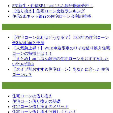
ゲ
SBI新生・住信SBI・auじぶん銀行徹底分析！
ー
【借り換え】住宅ローン比較ランキング
住信SBIネット銀行の住宅ローン金利の推移
シ
ョ
今月のピックアップ記事
ン
【住宅ローン金利はどうなる？】2023年の住宅ローン
金利の動向と予測
【人気急上昇！】WEB申込限定のりそな借り換え住宅
ローンの特徴とは！！
【まとめ】auじぶん銀行の住宅ローンをおすすめした
い5つの理由
【タイプ別おすすめ住宅ローン】あなたに合った住宅
ローンは？
住宅ローンの借り換え
住宅ローンの借り換え
住宅ローン借り換えの基礎
住宅ローン借り換えのメリット
住宅ローン借り換えは難しくない！