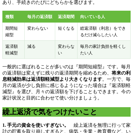
あり、手続きのたびにどちらかを選びます。
種類
毎月の返済額
返済期間
向いている人
期間短
変わらない
短くなる
総返済額（利息）をでき
縮型
るだけ減らしたい人
返済額
減る
変わらな
毎月の家計負担を軽くし
軽減型
い
たい人
一般的に選ばれることが多いのは『期間短縮型』です。毎月
の返済額は変えずに残りの返済期間を縮めるため、
将来の利
息軽減効果は返済額軽減型より大きくなります
。一方で、毎
月の返済が少し負担に感じるようになった場合は『返済額軽
減型』を選び、月々の返済額を下げることもできます。今の
家計状況と目的に合わせて使い分けましょう。
繰上返済で気をつけたいこと
1. 手元の資金を使いすぎない。
繰上返済を無理に行って家
計の貯蓄を取り崩しすぎると、病気・失業・教育費など、い