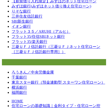
【新規借り入れ限定】みずほのネット住宅ローン
みずほ銀行(みずほネット借り換え住宅ローン)
りそな銀行
三井住友信託銀行
SBI新生銀行
イオン銀行
フラット３５／ARUHI（アルヒ）
フラット35/住信SBIネット銀行
フラット35/楽天銀行
三菱ＵＦＪ信託銀行（三菱ＵＦＪネット住宅ローン
［三菱ＵＦＪ信託銀行専用］）
地方銀行の住宅ローン
ろうきん／中央労働金庫
千葉銀行
東京スター銀行（預金連動型 スターワン住宅ローン）
横浜銀行
福岡銀行
HOME
住宅ローンの基礎知識｜金利タイプ・住宅ローン控