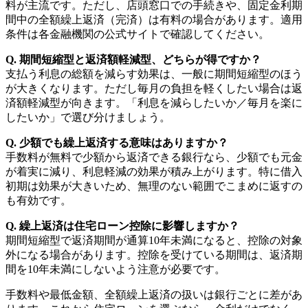
料が主流です。ただし、店頭窓口での手続きや、固定金利期
間中の全額繰上返済（完済）は有料の場合があります。適用
条件は各金融機関の公式サイトで確認してください。
Q. 期間短縮型と返済額軽減型、どちらが得ですか？
支払う利息の総額を減らす効果は、一般に期間短縮型のほう
が大きくなります。ただし毎月の負担を軽くしたい場合は返
済額軽減型が向きます。「利息を減らしたいか／毎月を楽に
したいか」で選び分けましょう。
Q. 少額でも繰上返済する意味はありますか？
手数料が無料で少額から返済できる銀行なら、少額でも元金
が着実に減り、利息軽減の効果が積み上がります。特に借入
初期は効果が大きいため、無理のない範囲でこまめに返すの
も有効です。
Q. 繰上返済は住宅ローン控除に影響しますか？
期間短縮型で返済期間が通算10年未満になると、控除の対象
外になる場合があります。控除を受けている期間は、返済期
間を10年未満にしないよう注意が必要です。
手数料や最低金額、全額繰上返済の扱いは銀行ごとに差があ