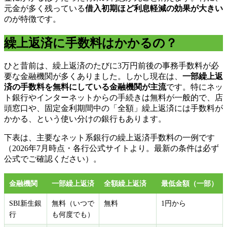
元金が多く残っている
借入初期ほど利息軽減の効果が大きい
のが特徴です。
繰上返済に手数料はかかるの？
ひと昔前は、繰上返済のたびに3万円前後の事務手数料が必
要な金融機関が多くありました。しかし現在は、
一部繰上返
済の手数料を無料にしている金融機関が主流
です。特にネッ
ト銀行やインターネットからの手続きは無料が一般的で、店
頭窓口や、固定金利期間中の「全額」繰上返済には手数料が
かかる、という使い分けの銀行もあります。
下表は、主要なネット系銀行の繰上返済手数料の一例です
（2026年7月時点・各行公式サイトより。最新の条件は必ず
公式でご確認ください）。
金融機関
一部繰上返済
全額繰上返済
最低金額（一部）
SBI新生銀
無料（いつで
無料
1円から
行
も何度でも）