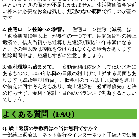
ざというときの備えが不足しかねません。生活防衛資金や近
い将来に必要なお金は残し、
無理のない範囲で
行うのが基本
です。
2. 住宅ローン控除への影響。
住宅ローン控除（減税）は
「返済期間10年以上」が要件の一つです。期間短縮型の繰上
返済で、借入当初から通算した返済期間が10年未満になる
と、その年以降は控除を受けられなくなる場合があります。
控除期間中は、短縮しすぎに注意しましょう。
3. 金利環境も踏まえて。
変動金利は依然として低い水準に
あるものの、2024年以降の日銀の利上げで上昇する局面もあ
ります（2026年7月時点）。低金利のうちは手元資金を運用
や備えに回す考え方もあり、繰上返済を「必ず最優先」と決
め打ちせず、金利・家計・目的のバランスで判断するとよい
でしょう。
よくある質問（FAQ）
Q. 繰上返済の手数料は本当に無料ですか？
一部繰上返済は、ネット銀行やインターネット手続きでは無