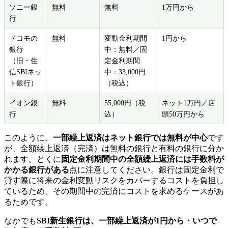
ソニー銀
無料
無料
1万円から
行
ドコモの
無料
変動金利期間
1円から
銀行
中：無料／固
（旧・住
定金利期間
信SBIネッ
中：33,000円
ト銀行）
（税込）
イオン銀
無料
55,000円（税
ネット1万円／店
行
込）
頭50万円から
このように、
一部繰上返済はネット銀行では無料が中心
です
が、全額繰上返済（完済）は無料の銀行と有料の銀行に分か
れます。とくに
固定金利期間中の全額繰上返済には手数料が
かかる銀行がある
点に注意してください。銀行は固定金利で
貸す際に将来の金利変動リスクをカバーするコストを負担し
ているため、その期間中の完済にコストを求めるケースがあ
るためです。
なかでも
SBI新生銀行は、一部繰上返済が1円から・いつで