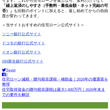
ります。これから住宅ローンを選ぶなら、金利だけでなく
「繰上返済のしやすさ（手数料・最低金額・ネット完結の可
否）」
も比較のポイントに加えると、返し始めてからの自由
度が変わってきます。
＜当サイトおすすめの住宅ローン公式サイト＞
ソニー銀行公式サイト
ドコモの銀行公式サイト
イオン銀行公式サイト
SBI新生銀行公式サイト
Tweet
0
住宅ローン減税・贈与税非課税・補助金｜2026年の優遇策を
投
整理
稿
住宅取得資金の贈与税非課税は最大1,000万円｜2026年末ま
での要件を解説
ナ
ビ
今月の住宅ローン特集！