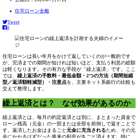
住宅ローン全般
Tweet
0
住宅ローンは長い年月をかけて返していくのが一般的です
が、完済までの期間が短ければ短いほど、支払う利息の総額
は軽くなります。その有力な手段が「繰上返済」です。ここ
では、
繰上返済の手数料・最低金額・2つの方法（期間短縮
型／返済額軽減型）・注意点
を、主要ネット系銀行の比較も
交えて整理します。
繰上返済とは？ なぜ効果があるのか
繰上返済とは、毎月の約定返済とは別に、まとまった資金で
ローン残高（元金）の一部または全部を前倒しで返すことで
す。返済したお金はまるごと
元金に充当される
ため、その元
金にかかるはずだった将来の利息が丸ごと消えます。特に、