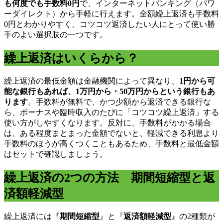
も何度でも手数料0円
で、インターネットバンキング（パワ
ーダイレクト）から手軽に行えます。全額繰上返済も手数料
0円とわかりやすく、コツコツ返済したい人にとって使い勝
手のよい選択肢の一つです。
繰上返済はいくらから？
繰上返済の最低金額は金融機関によって異なり、
1円から可
能な銀行もあれば、1万円から・50万円からという銀行もあ
ります
。手数料が無料で、かつ少額から返済できる銀行な
ら、ボーナスや臨時収入のたびに「コツコツ繰上返済」する
使い方がしやすくなります。反対に、手数料がかかる場合
は、ある程度まとまった金額でないと、軽減できる利息より
手数料のほうが高くつくこともあるため、手数料と最低金額
はセットで確認しましょう。
繰上返済の2つの方法 期間短縮型と返
済額軽減型
繰上返済には『
期間短縮型
』と『
返済額軽減型
』の2種類が