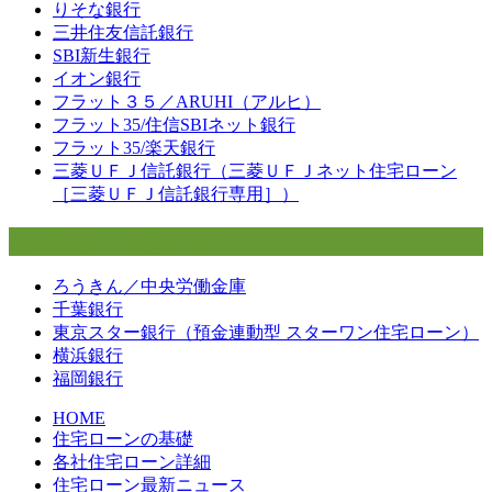
りそな銀行
三井住友信託銀行
SBI新生銀行
イオン銀行
フラット３５／ARUHI（アルヒ）
フラット35/住信SBIネット銀行
フラット35/楽天銀行
三菱ＵＦＪ信託銀行（三菱ＵＦＪネット住宅ローン
［三菱ＵＦＪ信託銀行専用］）
地方銀行の住宅ローン
ろうきん／中央労働金庫
千葉銀行
東京スター銀行（預金連動型 スターワン住宅ローン）
横浜銀行
福岡銀行
HOME
住宅ローンの基礎
各社住宅ローン詳細
住宅ローン最新ニュース