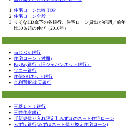
住宅ローン比較
TOP
住宅ローン全般
りそなHD傘下の各銀行、住宅ローン貸出が好調／前年
比30％超の伸び（2016年）
ネット銀行の住宅ローン
auじぶん銀行
住宅ローン（対面)
PayPay銀行（旧ジャパンネット銀行）
ソニー銀行
住信SBIネット銀行
金利選択/楽天銀行
大手銀行・フラット35
三菱ＵＦＪ銀行
三井住友銀行
【新規借り入れ限定】みずほのネット住宅ローン
みずほ銀行(みずほネット借り換え住宅ローン)