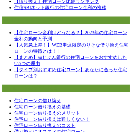
【借り換え】住宅ローン比較ランキング
ー
住信SBIネット銀行の住宅ローン金利の推移
シ
今月のピックアップ記事
ョ
【住宅ローン金利はどうなる？】2023年の住宅ローン
ン
金利の動向と予測
【人気急上昇！】WEB申込限定のりそな借り換え住宅
ローンの特徴とは！！
【まとめ】auじぶん銀行の住宅ローンをおすすめした
い5つの理由
【タイプ別おすすめ住宅ローン】あなたに合った住宅
ローンは？
住宅ローンの借り換え
住宅ローンの借り換え
住宅ローン借り換えの基礎
住宅ローン借り換えのメリット
住宅ローン借り換えは難しくない！
住宅ローン借り換えのコスト
借り換えにオススメの住宅ローン