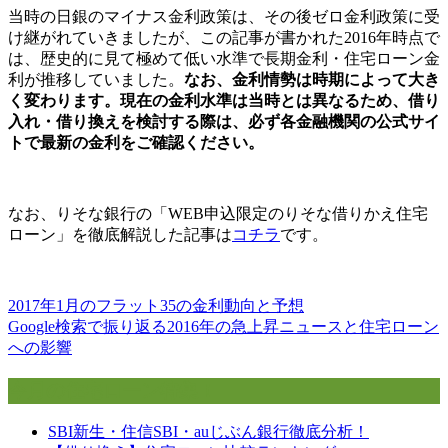
当時の日銀のマイナス金利政策は、その後ゼロ金利政策に受
け継がれていきましたが、この記事が書かれた2016年時点で
は、歴史的に見て極めて低い水準で長期金利・住宅ローン金
利が推移していました。
なお、金利情勢は時期によって大き
く変わります。現在の金利水準は当時とは異なるため、借り
入れ・借り換えを検討する際は、必ず各金融機関の公式サイ
トで最新の金利をご確認ください。
なお、りそな銀行の「WEB申込限定のりそな借りかえ住宅
ローン」を徹底解説した記事は
コチラ
です。
2017年1月のフラット35の金利動向と予想
投
Google検索で振り返る2016年の急上昇ニュースと住宅ローン
稿
への影響
ナ
今月の住宅ローン特集！
ビ
SBI新生・住信SBI・auじぶん銀行徹底分析！
ゲ