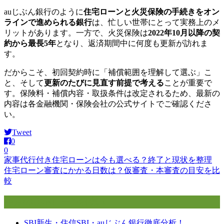
auじぶん銀行のように
住宅ローンと火災保険の手続きをオン
ラインで進められる銀行
は、忙しい世帯にとって実務上のメ
リットがあります。一方で、火災保険は
2022年10月以降の契
約から最長5年
となり、返済期間中に何度も更新が訪れま
す。
だからこそ、初回契約時に「補償範囲を理解して選ぶ」こ
と、そして
更新のたびに見直す前提で考える
ことが重要で
す。保険料・補償内容・取扱条件は改定されるため、最新の
内容は各金融機関・保険会社の公式サイトでご確認くださ
い。
Tweet
0
0
家事代行付き住宅ローンは今も選べる？終了と現状を整理
投
住宅ローン審査にかかる日数は？仮審査・本審査の目安を比
稿
較
ナ
今月の住宅ローン特集！
ビ
SBI新生・住信SBI・auじぶん銀行徹底分析！