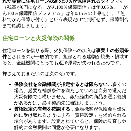
れた場合に住宅ローン残高の50％が保障されるタイプ
です
（残高が0円になる「がん100％保障団信」は年0.05％、「が
ん100％保障団信プレミアム」は年0.15％の上乗せ）。「無
料でがん保障が付く」という表現だけで判断せず、保障割合
まで確認しましょう。
住宅ローンと火災保険の関係
住宅ローンを借りる際、火災保険への加入は
事実上の必須条
件
とされるのが一般的です。担保となる建物が焼失・損壊す
ると、金融機関にとっても返済原資が失われるためです。
押さえておきたいのは次の3点です。
保険会社を金融機関が指定するとは限らない
…多くの
場合、必要な補償条件を満たしていれば自分で選んだ
火災保険でも構いません。銀行経由の商品を選ぶ義務
があるかは、必ず契約先に確認しましょう。
質権設定の有無を確認する
…金融機関が保険金を優先
的に受け取れるようにする「質権設定」を求められる
場合があります。設定されていると、保険の見直しや
解約に金融機関の同意が必要になります。