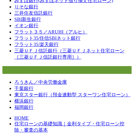
みずほ銀行(みずほネット借り換え住宅ローン)
りそな銀行
三井住友信託銀行
SBI新生銀行
イオン銀行
フラット３５／ARUHI（アルヒ）
フラット35/住信SBIネット銀行
フラット35/楽天銀行
三菱ＵＦＪ信託銀行（三菱ＵＦＪネット住宅ローン
［三菱ＵＦＪ信託銀行専用］）
地方銀行の住宅ローン
ろうきん／中央労働金庫
千葉銀行
東京スター銀行（預金連動型 スターワン住宅ローン）
横浜銀行
福岡銀行
HOME
住宅ローンの基礎知識｜金利タイプ・住宅ローン控
除・審査の基本