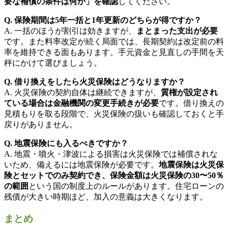
要な補償の条件は何か」を確認
してください。
Q. 保険期間は5年一括と1年更新のどちらが得ですか？
A. 一括のほうが割引は効きますが、
まとまった支出が必要
です。また料率改定が続く局面では、長期契約は改定前の料
率を維持できる面もあります。手元資金と見直しの手間を天
秤にかけて選びましょう。
Q. 借り換えをしたら火災保険はどうなりますか？
A. 火災保険の契約自体は継続できますが、
質権が設定され
ている場合は金融機関の変更手続きが必要
です。借り換えの
見積もりを取る段階で、火災保険の扱いも確認しておくと手
戻りがありません。
Q. 地震保険にも入るべきですか？
A. 地震・噴火・津波による損害は火災保険では補償されな
いため、備えるには地震保険が必要です。
地震保険は火災保
険とセットでのみ契約でき、保険金額は火災保険の30〜50％
の範囲
という国の制度上のルールがあります。住宅ローンの
残債が大きい時期ほど、加入の意義は大きくなります。
まとめ