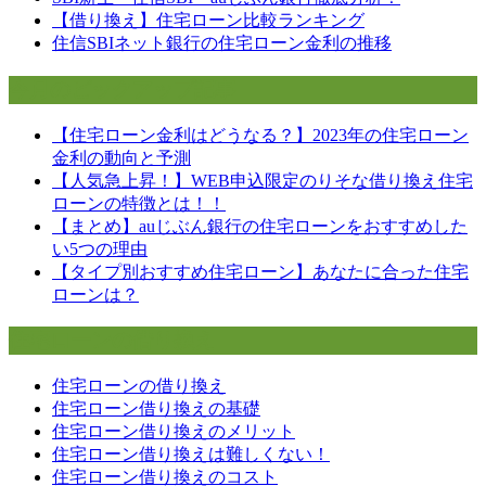
ゲ
【借り換え】住宅ローン比較ランキング
ー
住信SBIネット銀行の住宅ローン金利の推移
シ
今月のピックアップ記事
ョ
【住宅ローン金利はどうなる？】2023年の住宅ローン
ン
金利の動向と予測
【人気急上昇！】WEB申込限定のりそな借り換え住宅
ローンの特徴とは！！
【まとめ】auじぶん銀行の住宅ローンをおすすめした
い5つの理由
【タイプ別おすすめ住宅ローン】あなたに合った住宅
ローンは？
住宅ローンの借り換え
住宅ローンの借り換え
住宅ローン借り換えの基礎
住宅ローン借り換えのメリット
住宅ローン借り換えは難しくない！
住宅ローン借り換えのコスト