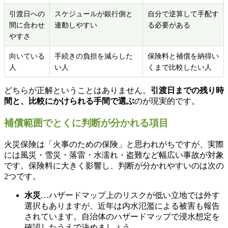
引渡日への
スケジュールが銀行側と
自分で逆算して手配す
間に合わせ
連動しやすい
る必要がある
やすさ
向いている
手続きの負担を減らした
保険料と補償を納得い
人
い人
くまで比較したい人
どちらが正解ということはありません。
引渡日までの残り時
間と、比較にかけられる手間で選ぶ
のが現実的です。
補償範囲でとくに判断が分かれる項目
火災保険は「火事のための保険」と思われがちですが、実際
には風災・雪災・落雷・水濡れ・盗難など幅広い事故が対象
です。保険料に大きく影響し、判断が分かれやすいのは次の
2つです。
水災
…ハザードマップ上のリスクが低い立地では外す
選択もありますが、近年は内水氾濫による被害も報告
されています。自治体のハザードマップで浸水想定を
確認したうえで決めましょう。