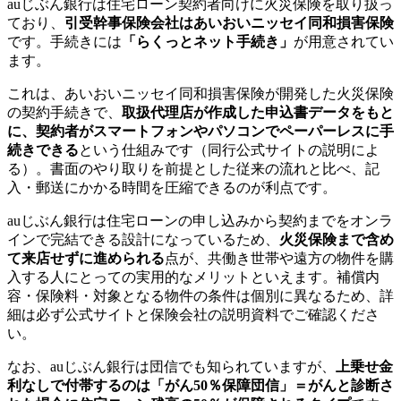
auじぶん銀行は住宅ローン契約者向けに火災保険を取り扱っ
ており、
引受幹事保険会社はあいおいニッセイ同和損害保険
です。手続きには
「らくっとネット手続き」
が用意されてい
ます。
これは、あいおいニッセイ同和損害保険が開発した火災保険
の契約手続きで、
取扱代理店が作成した申込書データをもと
に、契約者がスマートフォンやパソコンでペーパーレスに手
続きできる
という仕組みです（同行公式サイトの説明によ
る）。書面のやり取りを前提とした従来の流れと比べ、記
入・郵送にかかる時間を圧縮できるのが利点です。
auじぶん銀行は住宅ローンの申し込みから契約までをオンラ
インで完結できる設計になっているため、
火災保険まで含め
て来店せずに進められる
点が、共働き世帯や遠方の物件を購
入する人にとっての実用的なメリットといえます。補償内
容・保険料・対象となる物件の条件は個別に異なるため、詳
細は必ず公式サイトと保険会社の説明資料でご確認くださ
い。
なお、auじぶん銀行は団信でも知られていますが、
上乗せ金
利なしで付帯するのは「がん50％保障団信」＝がんと診断さ