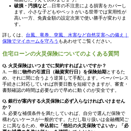
破損・汚損など
…日常の不注意による損害をカバーし
ます。小さな子どもやペットがいる世帯では実用性が
高い一方、免責金額の設定次第で使い勝手が変わりま
す。
詳しくは、
台風、竜巻、突風、水害など自然災害への備え｜
保険でマイホームを守ろう
もあわせてご覧ください。
住宅ローンの火災保険についてのよくある質問
Q. 火災保険はいつまでに契約すればよいですか？
A. 一般に
物件の引渡日（融資実行日）を保険始期
とするた
め、それに間に合うよう逆算して手配します。ペーパーレス
手続きに対応していれば所要日数を短縮できますが、審査・
書類確認の時間は必要なので早めに動くのが安全です。
Q. 銀行が案内する火災保険に必ず入らなければいけません
か？
A. 必要な補償条件を満たしていれば、自分で選んだ保険で
構わないケースが一般的です。ただし取り扱いは金融機関ご
とに異なるため、
申込前に「他社の火災保険でよいか」「必