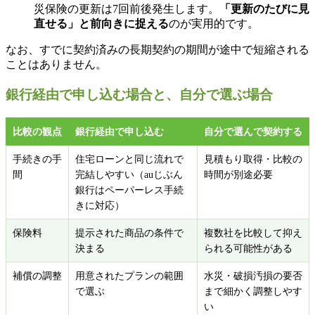
災保険の更新は7回前後発生します。
「更新のたびに見
直せる」と前向きに捉える
のが実用的です。
なお、すでに契約済みの長期契約の期間が途中で短縮される
ことはありません。
銀行経由で申し込む場合と、自分で選ぶ場合
比較の観点
銀行経由で申し込む
自分で選んで契約する
手続きの手
住宅ローンと同じ流れで
見積もり取得・比較の
間
完結しやすい（auじぶん
時間が別途必要
銀行はペーパーレス手続
きに対応）
保険料
提示された商品の条件で
複数社を比較して抑え
決まる
られる可能性がある
補償の調整
用意されたプランの範囲
水災・破損汚損の要否
で選ぶ
まで細かく調整しやす
い