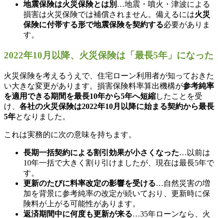
地震保険は火災保険とは別
…地震・噴火・津波による
損害は火災保険では補償されません。備えるには
火災
保険に付帯する形で地震保険を契約する
必要がありま
す。
2022年10月以降、火災保険は「最長5年」になった
火災保険を考えるうえで、住宅ローン利用者が知っておきた
い大きな変更があります。損害保険料率算出機構が
参考純率
を適用できる期間を最長10年から5年へ短縮
したことを受
け、
各社の火災保険は2022年10月以降に始まる契約から最長
5年
となりました。
これは実務的に次の意味を持ちます。
長期一括契約による割引効果が小さくなった
…以前は
10年一括で大きく割り引けましたが、現在は最長5年で
す。
更新のたびに料率改定の影響を受ける
…自然災害の増
加を背景に参考純率の改定が続いており、更新時に保
険料が上がる可能性があります。
返済期間中に何度も更新が来る
…35年ローンなら、火