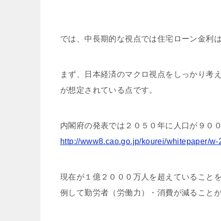
では、中長期的な視点では住宅ローン金利
まず、日本経済のマクロ視点をしっかり考
が想定されている点です。
内閣府の発表では２０５０年に人口が９０
http://www8.cao.go.jp/kourei/whitepaper/
現在が１億２０００万人を超えていること
例して勤労者（労働力）・消費が減ること