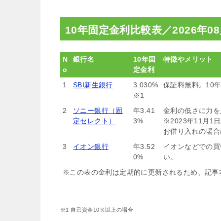
10年固定金利比較表／
2026年
N
銀行名
10年固
特徴やメリット
o
定金利
1
SBI新生銀行
3.030%
保証料無料。10
※1
2
ソニー銀行（固
年3.41
金利の低さに力を
定セレクト）
3%
※2023年11
お借り入れの場合
3
イオン銀行
年3.52
イオンなどでの買
0%
い。
※この表の金利は定期的に更新されるため、記事
※1 自己資金10％以上の場合