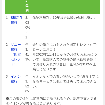
定
金
利
1
SBI新生
3.
保証料無料。10年経過以降の金利も魅力。
銀行
03
0%
※
1
2
ソニー
年
金利の低さに力を入れた固定セレクト住宅
銀行
3.
ローンに注目！
（固定
41
※2023年11月1日からのお借り入れ分につ
セレク
3%
いて、新規購入での物件の購入価格を超え
ト）
てお借り入れの場合は、金利が年0.05%上
乗せになります
3
イオン
年
イオンなどでの買い物がいつでも5％オフに
銀行
3.
なるサービスは他行では決してまねできな
52
い。
0%
※この表の金利は定期的に更新されるため、記事本文と更新
タイミングが異なる場合があります。