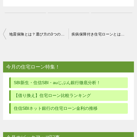
投
地震保険とは？選び方の3つのポイントと備え方をやさしく解説
疾病保障付き住宅ローンとは？無料で付く団信を徹底比較【2026年】
稿
ナ
ビ
今月の住宅ローン特集！
ゲ
ー
SBI新生・住信SBI・auじぶん銀行徹底分析！
シ
【借り換え】住宅ローン比較ランキング
ョ
住信SBIネット銀行の住宅ローン金利の推移
ン