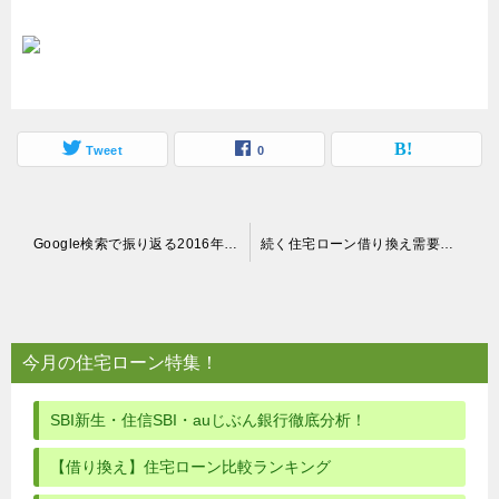
Tweet
0
投
Google検索で振り返る2016年の急上昇ニュースと住宅ローンへの影響
続く住宅ローン借り換え需要｜2016年12月は前年比18％増の申込件数
稿
ナ
ビ
今月の住宅ローン特集！
ゲ
ー
SBI新生・住信SBI・auじぶん銀行徹底分析！
シ
【借り換え】住宅ローン比較ランキング
ョ