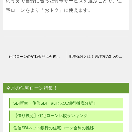
のうえで自分に合った付帯サービスを選ぶことで、住
宅ローンをより「おトク」に使えます。
投
住宅ローンの変動金利は今後どうなる？2026年からの見通しを解説
地震保険とは？選び方の3つのポイントと備え方をやさしく解説
稿
ナ
ビ
今月の住宅ローン特集！
ゲ
ー
SBI新生・住信SBI・auじぶん銀行徹底分析！
シ
【借り換え】住宅ローン比較ランキング
ョ
住信SBIネット銀行の住宅ローン金利の推移
ン