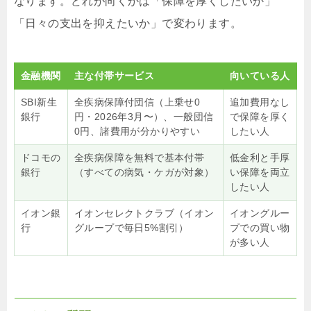
なります。どれが向くかは「保障を厚くしたいか」
「日々の支出を抑えたいか」で変わります。
金融機関
主な付帯サービス
向いている人
SBI新生
全疾病保障付団信（上乗せ0
追加費用なし
銀行
円・2026年3月〜）、一般団信
で保障を厚く
0円、諸費用が分かりやすい
したい人
ドコモの
全疾病保障を無料で基本付帯
低金利と手厚
銀行
（すべての病気・ケガが対象）
い保障を両立
したい人
イオン銀
イオンセレクトクラブ（イオン
イオングルー
行
グループで毎日5%割引）
プでの買い物
が多い人