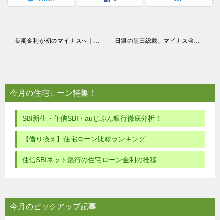
投
長期金利が初のマイナスへ｜日銀の思惑と住宅ローン金利への影響（2016年）
日銀の黒田総裁、マイナス金利で「住宅ローン金利の引き上げは起きない」との認識
稿
ナ
ビ
今月の住宅ローン特集！
ゲ
ー
SBI新生・住信SBI・auじぶん銀行徹底分析！
シ
【借り換え】住宅ローン比較ランキング
ョ
住信SBIネット銀行の住宅ローン金利の推移
ン
今月のピックアップ記事