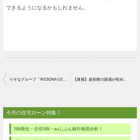
できるようになるかもしれません。
投
りそなグループ「RESONA U25」開始｜25歳以下はATM手数料・デビット年会費が無料に
【速報】超長期の国債が初めてマイナス金利に
稿
ナ
ビ
今月の住宅ローン特集！
ゲ
ー
SBI新生・住信SBI・auじぶん銀行徹底分析！
シ