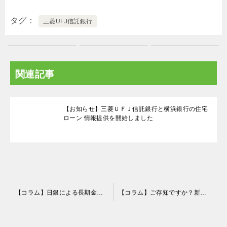
タグ
三菱UFJ信託銀行
関連記事
【お知らせ】三菱ＵＦＪ信託銀行と横浜銀行の住宅
ローン 情報提供を開始しました
投
【コラム】日銀による長期金利０％誘導の成果は？（2016年11月）
【コラム】ご存知ですか？新築マンション、中古マンションに関する費用の違い
稿
ナ