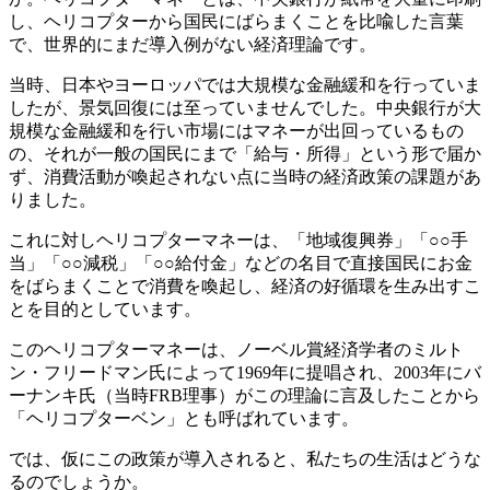
し、ヘリコプターから国民にばらまくことを比喩した言葉
で、世界的にまだ導入例がない経済理論です。
当時、日本やヨーロッパでは大規模な金融緩和を行っていま
したが、景気回復には至っていませんでした。中央銀行が大
規模な金融緩和を行い市場にはマネーが出回っているもの
の、それが一般の国民にまで「給与・所得」という形で届か
ず、消費活動が喚起されない点に当時の経済政策の課題があ
りました。
これに対しヘリコプターマネーは、「地域復興券」「○○手
当」「○○減税」「○○給付金」などの名目で直接国民にお金
をばらまくことで消費を喚起し、経済の好循環を生み出すこ
とを目的としています。
このヘリコプターマネーは、ノーベル賞経済学者のミルト
ン・フリードマン氏によって1969年に提唱され、2003年にバ
ーナンキ氏（当時FRB理事）がこの理論に言及したことから
「ヘリコプターベン」とも呼ばれています。
では、仮にこの政策が導入されると、私たちの生活はどうな
るのでしょうか。