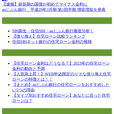
【速報】超長期の国債が初めてマイナス金利に
投
auじぶん銀行、平成29年3月期 第1四半期 増収増益を発表
稿
今月の住宅ローン特集！
ナ
ビ
SBI新生・住信SBI・auじぶん銀行徹底分析！
【借り換え】住宅ローン比較ランキング
ゲ
住信SBIネット銀行の住宅ローン金利の推移
ー
今月のピックアップ記事
シ
ョ
【住宅ローン金利はどうなる？】2023年の住宅ローン
金利の動向と予測
ン
【人気急上昇！】WEB申込限定のりそな借り換え住宅
ローンの特徴とは！！
【まとめ】auじぶん銀行の住宅ローンをおすすめした
い5つの理由
【タイプ別おすすめ住宅ローン】あなたに合った住宅
ローンは？
住宅ローンの借り換え